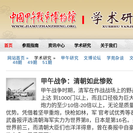
首页
参观指南
资讯中心
学术研究
关于我们
网站首页 »
学术研究 »
甲午研究
文博论坛
学苑杂谈
48期
49期
51期
甲午战争：清朝如此惨败
甲午战争时期，清军在作战战场上的野
上达 到1000门以上，而且口径极为
炮力的至少10倍-20倍以上，无论是
优势。凭借着坚甲重炮，快枪如林，军 官考试优秀等表
武备报评选清朝海军实力为世界第8，日本是第16名
世界前三，而清朝大臣们也洋洋得意，曾在奏报中自豪