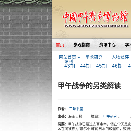
首页
参观指南
资讯中心
学
网站首页 »
学术研究 »
人物述评
馆刊
43期
44期
45期
46期
甲午战争的另类解读
作者：
三味书屋
出处：
海南日报
栏目：
甲午研究
。
摘要：
甲午战争已经过去百余年，但在今天是
么在同被称为“蕞尔小国”的日本的较量中，败得