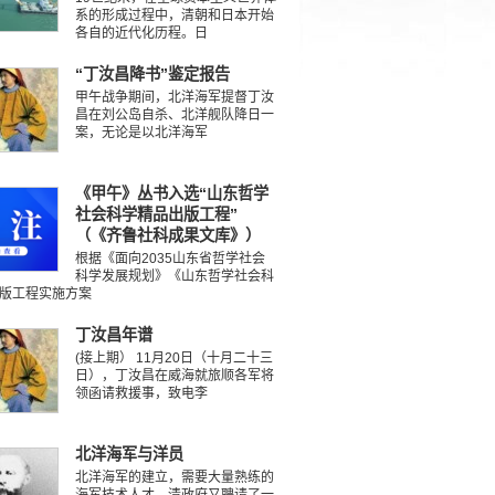
系的形成过程中，清朝和日本开始
各自的近代化历程。日
“丁汝昌降书”鉴定报告
甲午战争期间，北洋海军提督丁汝
昌在刘公岛自杀、北洋舰队降日一
案，无论是以北洋海军
《甲午》丛书入选“山东哲学
社会科学精品出版工程”
（《齐鲁社科成果文库》）
根据《面向2035山东省哲学社会
科学发展规划》《山东哲学社会科
版工程实施方案
丁汝昌年谱
(接上期） 11月20日（十月二十三
日），丁汝昌在威海就旅顺各军将
领函请救援事，致电李
北洋海军与洋员
北洋海军的建立，需要大量熟练的