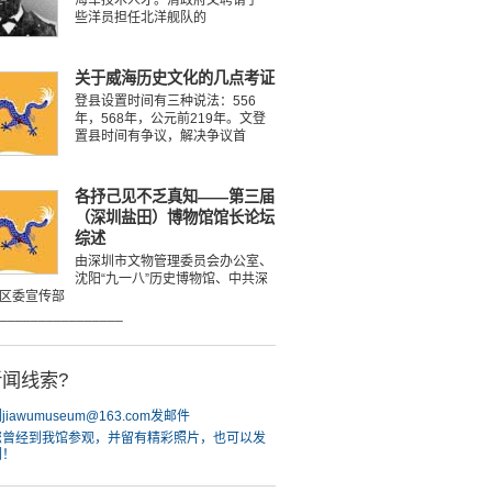
海军技术人才。清政府又聘请了一
些洋员担任北洋舰队的
关于威海历史文化的几点考证
登县设置时间有三种说法：556
年，568年，公元前219年。文登
置县时间有争议，解决争议首
各抒己见不乏真知——第三届
（深圳盐田）博物馆馆长论坛
综述
由深圳市文物管理委员会办公室、
沈阳“九一八”历史博物馆、中共深
区委宣传部
________________
闻线索?
iawumuseum@163.com发邮件
您曾经到我馆参观，并留有精彩照片，也可以发
们！