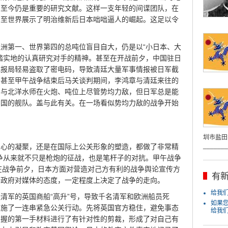
，至今仍是重要的研究文献。这样一支年轻的间谍团队，在
乃至世界展示了明治维新后日本咄咄逼人的崛起。这足以令
洲第一、世界第四的总吨位盲目自大，仍是以“小日本、大
踏实地的认真研究对手的精神。甚至在开战前夕，中国驻日
电报局轻易盗取了密电码，导致清廷大量军事情报被日军截
，甚至甲午战争结束后马关谈判期间，李鸿章与清廷来往的
军与北洋水师在火炮、吨位上尽管势均力敌，但日军总是能
中国的舰队。盖与此有关。在一场看似势均力敌的战争开始
圳市盐田
_______
民心的凝聚，还是在国际上公关形象的塑造，都做了非常精
争从来就不只是枪炮的征战，也是笔杆子的对抗。甲午战争
。”在战争前夕，日本方面对营造对己方有利的战争舆论宣传方
有新
清政府对媒体的态度，一定程度上决定了战争的走向。
给我们j
清军的英国商船“高升”号，导致千名清军和欧洲船员死
如果
实施了一连串紧急公关行动。先将英国官方稳住，避免事态
给我
掌握的第一手材料进行了有针对性的剪裁，形成了对自己有