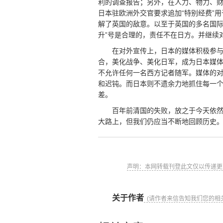
利的调查报告；另外，在人力、物力、
日本驻欧洲外交官要求追加“特别经费”
解了英国的敌意。以至于英国的多名国际
升”号是合理的，责任不在日方。并继续
在对外宣传上，日本的媒体积极参
合，美化战争、美化日军，成为日本媒
不允许任何一名西方记者随军。媒体的
和迟钝。而日本则不遗余力地抓住每一
差。
百年前清国的失败，放之于今天依
大路上，但我们仍应当不断地回顾历史
声明：本网转载刊登此文仅以传递更
关于作者
(请作者来信告知我们您的相