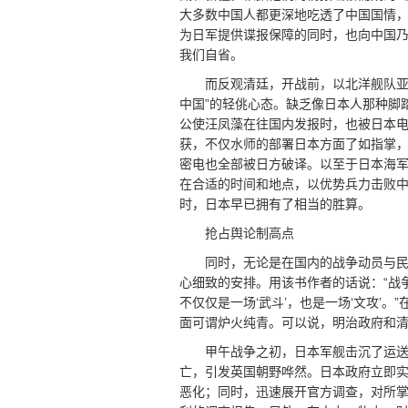
大多数中国人都更深地吃透了中国国情
为日军提供谍报保障的同时，也向中国
我们自省。
而反观清廷，开战前，以北洋舰队亚
中国”的轻佻心态。缺乏像日本人那种脚
公使汪凤藻在往国内发报时，也被日本
获，不仅水师的部署日本方面了如指掌
密电也全部被日方破译。以至于日本海
在合适的时间和地点，以优势兵力击败
时，日本早已拥有了相当的胜算。
抢占舆论制高点
同时，无论是在国内的战争动员与
心细致的安排。用该书作者的话说：“战
不仅仅是一场‘武斗’，也是一场‘文攻’
面可谓炉火纯青。可以说，明治政府和
甲午战争之初，日本军舰击沉了运送
亡，引发英国朝野哗然。日本政府立即
恶化；同时，迅速展开官方调查，对所