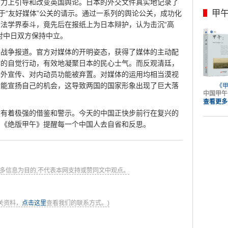
财力上引导和改变英国舆论。日本的外交文件真实地记录了
甲
用于“友好媒体”公关的请示。通过一系列的舆论公关，成功化
法学界泰斗，竟先后在报纸上为日本辩护，认为击沉“高
对中日双方保持中立。
与战争报道。官方对媒体的开明姿态，获得了媒体的主动配
体的自觉行动，有效地凝聚日本的民心士气。而反观清廷，
对外宣传、对内动员功能被弃置。对媒体的运用均相当漠视
个能宣扬自己的机会，这导致两国的国家形象出现了巨大落
《
中国甲午
查看更多
然有着极强的借鉴和警示。今天的中国正快步前行在复兴的
。《绝版甲午》提醒每一个中国人去自省和反思。
多信息为目的,不代表本网支持或赞同文中观点。
关资料，
点击这里
查看我们的联系方式。)