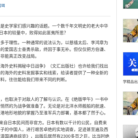
雪珥
天是史学家们感兴趣的话题。一个数千年文明史的老大中华
的日本的较量中，败得如此匪夷所思？
情多于理性。一种通常的说法认为，以慈禧太后、李鸿章为
样的爱国志士奋勇杀敌，终因于事无补。但仅仅把方伯谦、
并非能真正改变战局。
从海外史料揭秘中日战争》（文汇出版社）也许给我们找出
知的海外的史料发掘事实和线索，给读者提供了一种全新的
资料，往往能给我们带来不同的判断。
学精品出
力，也取决于对敌人的了解与认识。在《绝版甲午》一书中
在悄然的为战争做准备了。无论是对北洋水师舰船的航速、
军港地形地貌的掌握乃至淮军兵力部署，基本都了然于心。
数来自日本民间而非官方。日本有数以千计的公民，自费来
辫子的中国人，进行艰苦卓绝的实地调查，足迹甚至遍及西
清国通商综览》，出版后居然有2300多页之巨，比当时绝