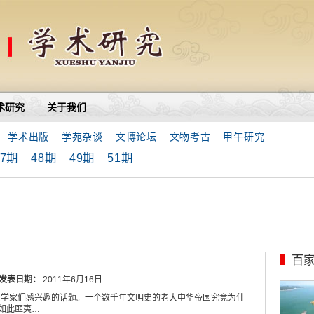
术研究
关于我们
学术出版
学苑杂谈
文博论坛
文物考古
甲午研究
47期
48期
49期
51期
百
发表日期：
2011年6月16日
史学家们感兴趣的话题。一个数千年文明史的老大中华帝国究竟为什
如此匪夷…