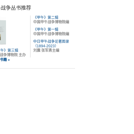
午战争丛书推荐
《甲午》第二辑
中国甲午战争博物院编
《甲午》第一辑
中国甲午战争博物院编
中日甲午战争论著图录
（1894-2023）
甲午》第三辑
刘震 张军勇主编
战争博物院 主办
书籍 »