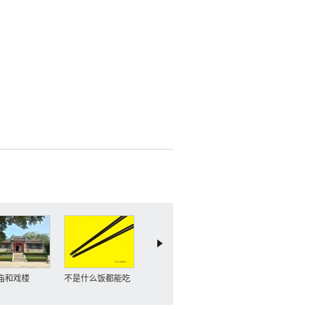
庙和戏楼
不是什么饭都能吃
刘公岛英租老洋房体
基本陈列
检侧记（图）