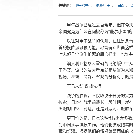
关键词：
甲午战争
、
绝版甲午
、
间谍
、
甲午战争已经过去百余年，但在今
帝国究竟为什么在同被称为“蕞尔小国”
以往对甲午战争的认知，往往是悲
首的投降派颟顸无能，尽管有邓世昌这
叶志超几个贪生怕死的庸官抓出，也许
澳大利亚籍华人雪珥的《绝版甲午
了答案。该书的最大看点就是从鲜为人
视角。理智、冷静、客观的分析对手的
军马未动 谍战先行
战争的胜负，不仅取决于自身的实
披露，日本在战争前很长一段时期，就
火炮的口径、射速，还是对威海、旅顺
更可怕的是，日本这种“谍战”大多
到中国从事谍报工作，他们化装成拖着
藏和新疆。根据他们的情报编纂而成的《