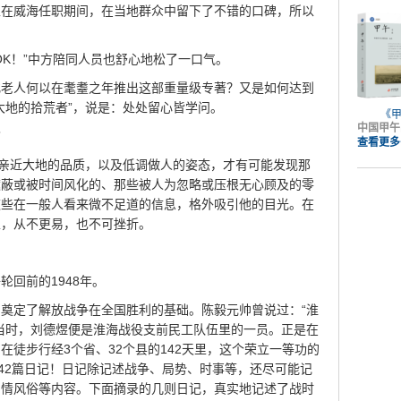
生在威海任职期间，在当地群众中留下了不错的口碑，所以
OK！”中方陪同人员也舒心地松了一口气。
化老人何以在耄耋之年推出这部重量级专著？又是如何达到
大地的拾荒者”，说是：处处留心皆学问。
《
中国甲午
”
查看更多
有亲近大地的品质，以及低调做人的姿态，才有可能发现那
遮蔽或被时间风化的、那些被人为忽略或压根无心顾及的零
这些在一般人看来微不足道的信息，格外吸引他的目光。在
性，从不更易，也不可挫折。
回前的1948年。
奠定了解放战争在全国胜利的基础。陈毅元帅曾说过：“淮
当时，刘德煜便是淮海战役支前民工队伍里的一员。正是在
在徒步行经3个省、32个县的142天里，这个荣立一等功的
142篇日记！日记除记述战争、局势、时事等，还尽可能记
民情风俗等内容。下面摘录的几则日记，真实地记述了战时