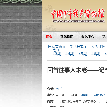
首页
参观指南
资讯中心
学
网站首页 »
学术研究 »
人物述评
馆刊
43期
44期
45期
46期
回首往事人未老——记
作者：
邹兰
出处：
甲午网
栏目：
46期
、
人物述评
摘要：
一代老知识分子的文化操守和心声，正