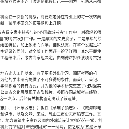
刘德煜老师更多的时候则是把握自己——因为，机遇从来都
都将面临一次新的挑战，刘德煜老师在专业上的每一次转向
为新一轮学术研究的拓展期和上升期。
考古系专家主持参与的“齐国故城考古”工作中，刘德煜老师
号墓”的考古发掘工作。一是厚实的文史底子，二是早年的绘
和绘图特长，加上他虚心向学，细致认真，在整个发掘过程
文字记录的同时，对全部工作面逐一绘了详图，其水平即使
掘工程结束后，考古专家组决定，由刘德煜担任该项考古报
事地方史志工作以来，有了更多外出学习、调研考察的机
更为他的学术研究提供了不可多得的条件。而善听、善记、
他学识积累的特有方式，并为他的学术研究奠定了相对坚实
刘公岛古文化层发现了古陶残片，参照齐国故城考古经验，
”这一论点，后经有关机构鉴定确认了该遗址。
市志》、《环翠区志》；担任《草庙子镇志》、《威海邮电
撰和评审，以及文登、荣成、乳山三市史志审稿等工作。其
领导、地方建筑史专家以及国内外建筑设计大师济济一堂，刘
将此前“四建环翠楼的因果”一一廓清，使之成为“五建环翠