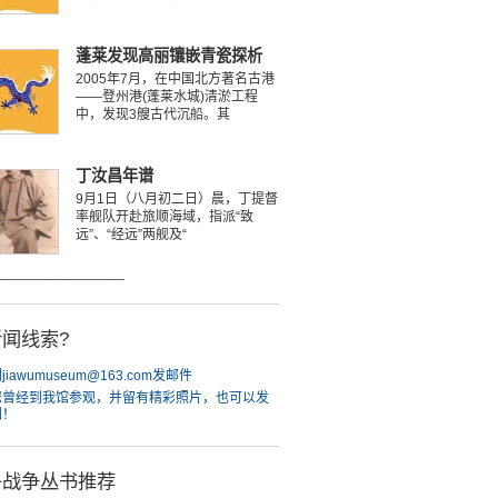
蓬莱发现高丽镶嵌青瓷探析
2005年7月，在中国北方著名古港
——登州港(蓬莱水城)清淤工程
中，发现3艘古代沉船。其
丁汝昌年谱
9月1日（八月初二日）晨，丁提督
率舰队开赴旅顺海域，指派“致
远”、“经远”两舰及“
________________
闻线索?
iawumuseum@163.com发邮件
您曾经到我馆参观，并留有精彩照片，也可以发
们！
午战争丛书推荐