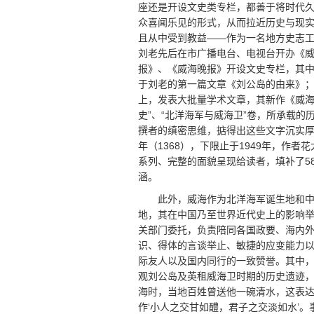
座还是开设文史类专栏，都善于将时代
众喜闻乐见的形式，从而拉近历史与现
且从中受到教益——作为一名地方史志
刘老先后在市广播电台、电视台开办《
报》、《威海晚报》开设文史专栏，其中
于刘老的第一篇文章《刘公岛的由来》
上，发表大批量学术文章，其新作《威海
史”、“北洋海军与威海卫”卷，所承载
撰者的缜密思维，掂得出这些文字沉实厚
年（1368），下限止于1949年，作
系列、完整的面貌呈现给读者，填补了5
涵。
此外，威海作为北洋海军诞生地和
地，其在中国乃至世界近代史上的影响
关部门委托，负责陪同各国政要、海内
识、得体的言谈举止、敏捷的应变能力
际友人以及国内同行的一致赞誉。其中，
观刘公岛及英租威海卫时期的历史遗迹，
海时，当地百姓曾送他一碗清水，这表达
作‘小人之交甘如醴，君子之交淡如水’