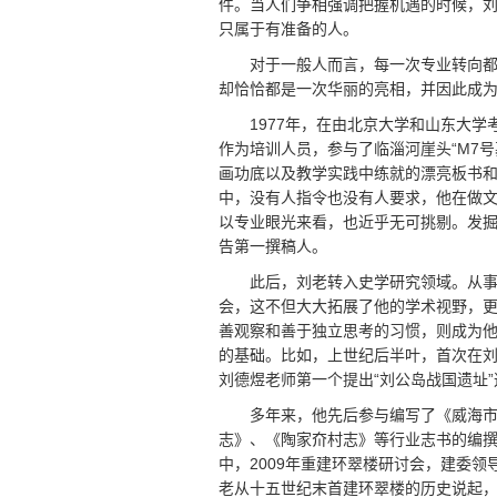
件。当人们争相强调把握机遇的时候，
只属于有准备的人。
对于一般人而言，每一次专业转向
却恰恰都是一次华丽的亮相，并因此成
1977年，在由北京大学和山东大学
作为培训人员，参与了临淄河崖头“M7
画功底以及教学实践中练就的漂亮板书
中，没有人指令也没有人要求，他在做
以专业眼光来看，也近乎无可挑剔。发
告第一撰稿人。
此后，刘老转入史学研究领域。从
会，这不但大大拓展了他的学术视野，
善观察和善于独立思考的习惯，则成为
的基础。比如，上世纪后半叶，首次在
刘德煜老师第一个提出“刘公岛战国遗址
多年来，他先后参与编写了《威海
志》、《陶家夼村志》等行业志书的编
中，2009年重建环翠楼研讨会，建委
老从十五世纪末首建环翠楼的历史说起，