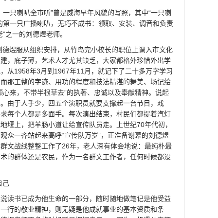
，一只喇叭全市听”曾是威海早年风貌的写照，其中“一只喇
的第一只广播喇叭，无巧不成书：领取、安装、调音和负责
老”之一的刘德煜老师。
。刘德煜服从组织安排，从竹岛完小校长的职位上调入市文化
初建，底子薄，艺术人才尤其缺乏，大家都格外珍惜外出学
从1958年3月到1967年11月，就记下了二十多万字学习
然而那工整的字迹、用功的程度和技法精湛的舞美、场记绘
颗心来，不带半根草去”的执著、忠诚以及奉献精神。说起
已。由于人手少，四五个演职员就要支撑起一台节目，戏
要求每个人都是多面手。每次演出结束，村民们都提着汽灯
地堰上，把羊肠小道让给宣传队员走。上世纪70年代初，
观众一齐站起来高呼“宣传队万岁”，正准备谢幕的刘德煜
群文战线整整工作了26年，老人深有体会地说：最纯朴最
艺术的群体还是农民，作为一名群文工作者，任何时候都没
自己
果说读书已成为他生命的一部分，随时随地做笔记是他受益
爱一行的敬业精神，则无疑是他成就事业的基本资质和条