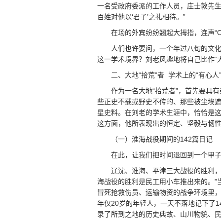
一名受政府委派的工作人员，庄士敦先
百姓对他以‘君子’之礼相待。”
在场的外宾纷纷翘起大拇指，连声“
人们也许要问，一个年过八旬的文
这一学术境界？刘老风趣地将自己比作“
二、大地“拾荒”者 学术上的“有心人
作为一名大地“拾荒者”，首先要具
些正史不载或野史不传的、那些被尘埃
星史料。在刘老的学术生涯中，恰恰是
这方面，他所表现出的恒定、坚毅与韧
（一）淮海战役期间的142篇日记
在此，让我们把时间退回到一个甲子轮
辽沈、淮海、平津三大战役的胜利，
海战役的胜利是民工用小车推出来的。”
冒死抢救伤员、运输物资的战争环境里，
年仅20岁的年轻人，一天不落地记下了
录了所到之地的历史典故、山川物貌、