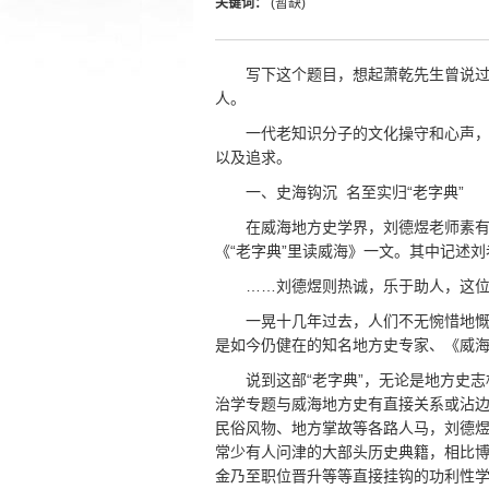
关键词：
(暂缺)
写下这个题目，想起萧乾先生曾说
人。
一代老知识分子的文化操守和心声
以及追求。
一、史海钩沉 名至实归“老字典”
在威海地方史学界，刘德煜老师素有
《“老字典”里读威海》一文。其中记述
……刘德煜则热诚，乐于助人，这
一晃十几年过去，人们不无惋惜地慨
是如今仍健在的知名地方史专家、《威
说到这部“老字典”，无论是地方史
治学专题与威海地方史有直接关系或沾
民俗风物、地方掌故等各路人马，刘德煜
常少有人问津的大部头历史典籍，相比
金乃至职位晋升等等直接挂钩的功利性