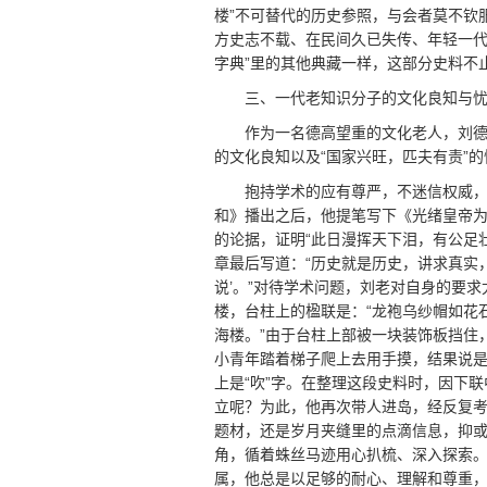
楼”不可替代的历史参照，与会者莫不钦
方史志不载、在民间久已失传、年轻一代
字典”里的其他典藏一样，这部分史料不
三、一代老知识分子的文化良知与
作为一名德高望重的文化老人，刘
的文化良知以及“国家兴旺，匹夫有责”
抱持学术的应有尊严，不迷信权威
和》播出之后，他提笔写下《光绪皇帝
的论据，证明“此日漫挥天下泪，有公足
章最后写道：“历史就是历史，讲求真实，
说’。”对待学术问题，刘老对自身的要
楼，台柱上的楹联是：“龙袍乌纱帽如花
海楼。”由于台柱上部被一块装饰板挡住
小青年踏着梯子爬上去用手摸，结果说是
上是“吹”字。在整理这段史料时，因下联中
立呢？为此，他再次带人进岛，经反复考
题材，还是岁月夹缝里的点滴信息，抑
角，循着蛛丝马迹用心扒梳、深入探索
属，他总是以足够的耐心、理解和尊重