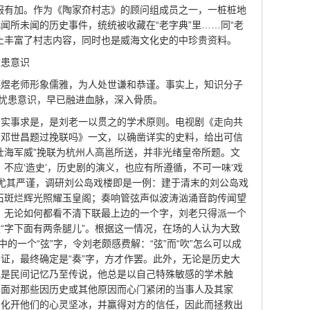
服有加。作为《陶家夼村志》的顾问组成员之一，一桩桩地
闻所未闻的历史事件，统统被收藏在“老字典”里……同“老
止丰富了村志内容，同时也是威海文化史的中珍贵资料。
忧患意识
德煜老师形象儒雅，为人处世谦和恭谨。事实上，知识分子
的忧患意识，早已融进血脉，深入骨质。
，实事求是，是刘老一以贯之的学术原则。电视剧《走向共
为邓世昌题过挽联吗》一文，以确凿详实的史料，给出可信
壮海军威”挽联为杭州人高邕所送，并非光绪皇帝所题。文
不应‘造史’，历史剧的演义，也应有所遵循，不可一味‘戏
求尤其严谨，调研刘公岛戏楼即是一例：建于清末的刘公岛戏
石斑烂辉光照耀玉皇阁；奏响管弦声似波涛汹涌音韵传闻望
，无论如何都看不清下联最上边的一个字，刘老只得派一个
“字下面有两条腿儿”。根据这一情况，在场的人认为大致
的一个“弦”字，令刘老颇感费解：“弦”而“吹”怎么可以成
证，最终确定是“奏”字，方才作罢。此外，无论是历史大
或是民间记忆乃至传说，他总是以自己特殊敏感的学术触
。面对那些因历史或其他原因而心门紧闭的当事人及其家
，化开他们的心灵坚冰，并赢得对方的信任，因此而拯救出