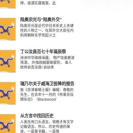
得，或谓实属冤案，此
陆奥宗光与“陆奥外交”
陆奥宗光是近代中日关系史上关键
性的人物之一，在其外交大臣任内
利用朝鲜东学党起义之
丁公汝昌百七十年诞辰祭
泱泱中华绵绵海疆， 物产饶美碧波
荡漾。 外强觊觎屡破屡防， 谁人
统帅自吾汝昌! 自幼赤
瑞乃尔关于威海卫投降的报告
致《京津泰晤士报》编辑：尊敬的
先生，在去年十一月的《布莱克伍
德杂志》（Blackwood’
从方言中找回历史
人类先有口头语言，很晚才有文字
记载语言。所以，历史传递的渠
道，一是靠书籍，一是靠