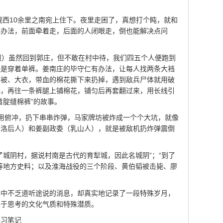
古岘西10余里之南宛上住下。夜里走困了，真想打个盹，就和
的办法，前面牵着走，后面的人闭眼走，倒也能解决点问
激烈）虽然回到郭庄，但不敢在村中待，我们四五个人便跑到
还是穿着单裤。姜南庄的毕守仁有办法，让每人找两条大裆
棉被、大衣，带血的棉花撕下来扔掉，遇到敌兵尸体就用破
起，再往一条裤腿上铺棉花，铺匀后再套翻过来，用长线引
着腚缝棉裤”的故事。
不用俯冲，扔下串串炸弹，马家牌坊被炸成一个个大坑，就像
东洛后人）和姜副政委（乳山人），就是被敌机扔炸弹震倒
了城阴村，据说村南是古代的育犁城，因此名城阴”；“到了
等地方史料；以及淮海战役的三个阶段、黄伯韬被击毙、廖
其中不乏道听途说的消息，却真实地记录了一段特殊岁月，
善于思考的文化气质和特殊潜质。
学习笔记