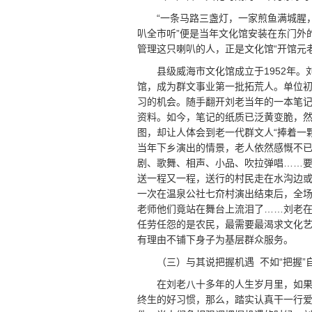
“一条马路三盏灯，一家煎鱼满城腥
叭全市听”便是当年文化馆安装在东门外
管理这只喇叭的人，正是文化馆“开馆元
县级威海市文化馆成立于1952年
馆，成为群文事业第一批拓荒人。单位
习的机会。随手翻开刘老当年的一本笔记，
资料。如今，笔记的纸质已泛黄变脆，
图，却让人体会到老一代群文人“捧着一
当年下乡演出的情景，老人依然感慨不
剧、歌舞、相声、小品、吹拉弹唱……
送一程又一程，送行的村民走在水沟边或
一次在温泉公社七夼村演出结束后，全场
老师他们竟站在舞台上流泪了……刘老在
任劳任怨的是农民，最需要最渴求文化
有理由不铺下身子为基层群众服务。
（三）与其说把握机遇 不如“把握”
在刘老八十多年的人生岁月里，如
终生的好习惯，那么，踏实认真干一行