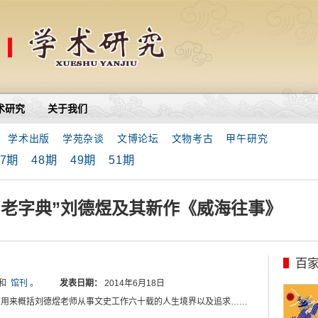
术研究
关于我们
学术出版
学苑杂谈
文博论坛
文物考古
甲午研究
47期
48期
49期
51期
“老字典”刘德煜及其新作《威海往事》
百
和
馆刊
。
发表日期：
2014年6月18日
可用来概括刘德煜老师从事文史工作六十载的人生境界以及追求……