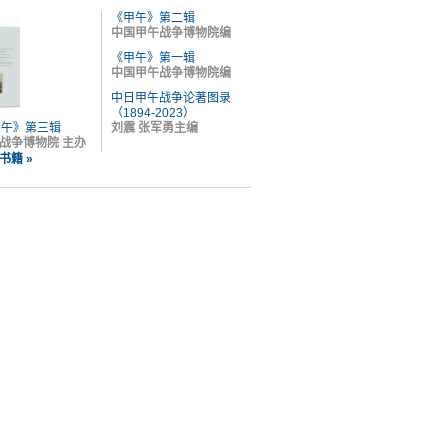
《甲午》第二辑
中国甲午战争博物院编
《甲午》第一辑
中国甲午战争博物院编
中日甲午战争论著图录
（1894-2023）
甲午》第三辑
刘震 张军勇主编
战争博物院 主办
书籍 »