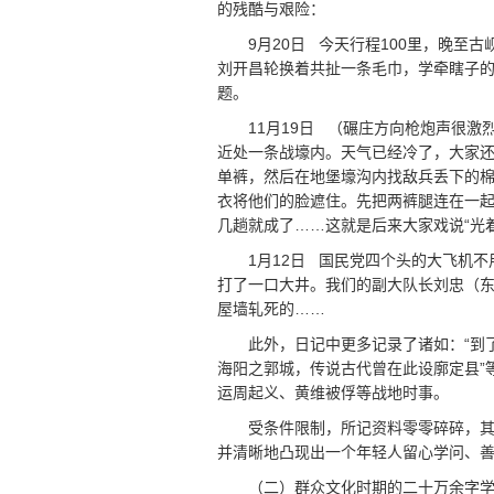
的残酷与艰险：
9月20日 今天行程100里，晚至
刘开昌轮换着共扯一条毛巾，学牵瞎子
题。
11月19日 （碾庄方向枪炮声很
近处一条战壕内。天气已经冷了，大家
单裤，然后在地堡壕沟内找敌兵丢下的
衣将他们的脸遮住。先把两裤腿连在一
几趟就成了……这就是后来大家戏说“光
1月12日 国民党四个头的大飞机
打了一口大井。我们的副大队长刘忠（
屋墙轧死的……
此外，日记中更多记录了诸如：“到
海阳之郭城，传说古代曾在此设廓定县”
运周起义、黄维被俘等战地时事。
受条件限制，所记资料零零碎碎，
并清晰地凸现出一个年轻人留心学问、
（二）群众文化时期的二十万余字