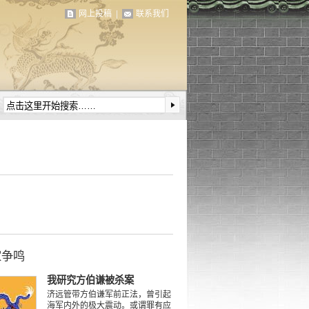
网上投稿
|
联系我们
家争鸣
我研究方伯谦被杀案
济远管带方伯谦军前正法，曾引起
海军内外的极大震动。或谓罪有应