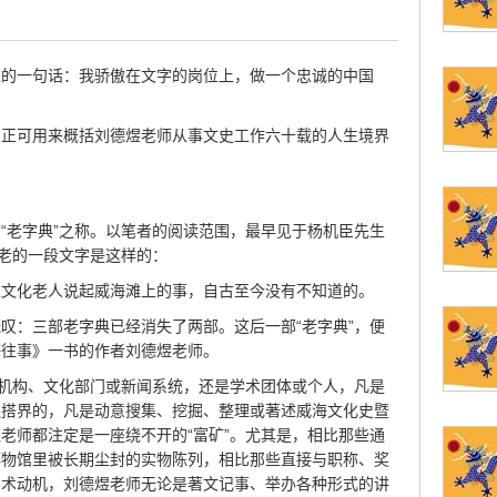
过的一句话：我骄傲在文字的岗位上，做一个忠诚的中国
，正可用来概括刘德煜老师从事文史工作六十载的人生境界
“老字典”之称。以笔者的阅读范围，最早见于杨机臣先生
刘老的一段文字是这样的：
位文化老人说起威海滩上的事，自古至今没有不知道的。
叹：三部老字典已经消失了两部。这后一部“老字典”，便
海往事》一书的作者刘德煜老师。
志机构、文化部门或新闻系统，还是学术团体或个人，凡是
边搭界的，凡是动意搜集、挖掘、整理或著述威海文化史暨
老师都注定是一座绕不开的“富矿”。尤其是，相比那些通
博物馆里被长期尘封的实物陈列，相比那些直接与职称、奖
学术动机，刘德煜老师无论是著文记事、举办各种形式的讲