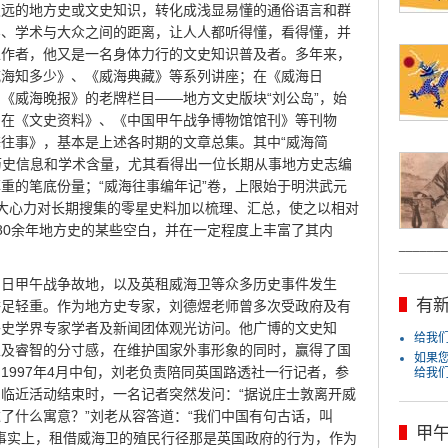
久远的地方史或文史知识，转化成浅显易懂的通俗语言和群
实、学术与大众之间的距离，让人人都听得懂，看得懂，并
工作者，他又是一名身体力行的文史知识普及者。多年来，
威海知多少》、《威海典藏》等系列讲座；在《威海日
《威海晚报》的老牌栏目——地方文史版块“刘公岛”，始
；在《文史资料》、《中国甲午战争博物馆馆刊》等刊物
往事》，基本是上述各时期的文章总集。其中“威海简
的历史信息和学术含量，尤其看得出一位长期从事地方史志编
重的笔底份量；“威海往事编年记”卷，上限始于明洪武元
者花大心力对长期搜集的零星史料加以梳理、汇总，使之以相对
80余年地方史的某些空白，并在一定程度上丰富了其内
_______
中日甲午战争故地，以及英租威海卫等众多历史事件发生
有新
举足轻重。作为地方史专家，刘德煜老师曾多次受政府及有
外史学界专家学者及新闻团体观光访问。他广博的文史知
给我们j
以及睿智的分寸感，在维护国家外事形象的同时，赢得了国
如果
1997年4月中旬，刘老负责陪同英国路透社一行记者，参
给我
临近活动结束时，一名记者突然发问：“据说庄士敦离开威
了什么寓意？”刘老从容答道：“我们中国有句古话，叫
甲
。事实上，租借威海卫的殖民行径那是英国政府的行为，作为