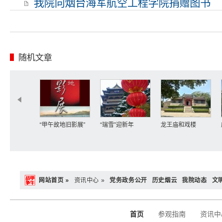
我院向烟台海军航空工程学院捐赠图书
随机文章
“甲午故地旧影展”
“瑞雪”迎新年
龙王庙和戏楼
网站首页 »
资讯中心 »
党务政务公开
历史烟云
我院动态
文
首页
参观指南
资讯中