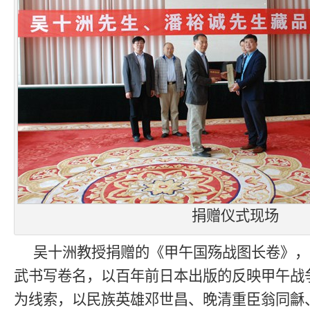
捐赠仪式现场
吴十洲教授捐赠的《甲午国殇战图长卷》，
武书写卷名，以百年前日本出版的反映甲午战
为线索，以民族英雄邓世昌、晚清重臣翁同龢