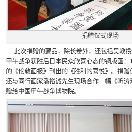
捐赠仪式现场
此次捐赠的藏品，除长卷外，还包括吴教授
甲午战争获胜后日本民众欣喜心态的铜版画：18
的《伦敦画报》刊出的《胜利的喜悦》。捐赠
还与同行画家潘裕诚先生现场合作一幅《听涛
赠给中国甲午战争博物院。