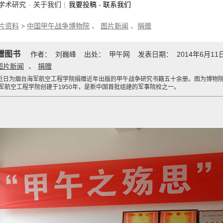
学术研究
-
关于我们
|
我要投稿
-
联系我们
片资料
>
中国甲午战争博物院
、
图片新闻
、
捐赠
赠图书
作者： 刘巍峰 出处： 甲午网 发表日期： 2014年6月1
图片新闻
、
捐赠
院近日为烟台海军航空工程学院捐赠近年出版的甲午战争研究书籍五十余册。图为博物
军航空工程学院创建于1950年，是新中国首批组建的军事院校之一。