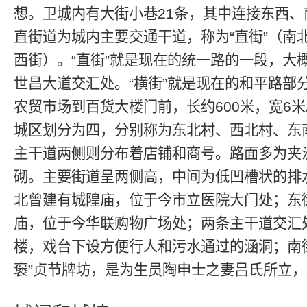
想。卫城内有大街小巷21条，其中连接东西、
直街道为城内主要交通干道，称为“直街”（南北
西街）。“直街”就是现在的统一路的一段，大
世昌大道交汇处。“横街”就是现在的和平路部
农贸市场到百货大楼门前，长约600米，宽6
城区划分为四，分别称为东北村、西北村、东
主干道两侧则分布着店铺和商号。路面多为夹
砌。主要街道呈两侧高，中间为低凹槽状的排
北曾建有城隍庙，位于今市立医院大门处；东
庙，位于今华联购物广场处；两条主干道交汇
楼，戏台下设方便行人和污水通过的涵洞；南
褒”贞节牌坊，是为生员陶申士之妻吕氏所立