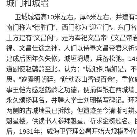
城门和城墙
卫城城墙高10米左右，厚6米左右，并建有
南门称为“德胜门”、西门称为“迎宣门”。东门
上方建有“文昌阁”，是为奉祀文昌帝（文昌帝
禄、文昌仕途之神，人们以侍奉文昌帝君来祈
建成后因年久失修，城垣坍塌，兵备松弛。14
道副使赵鹤龄至此，认为：“城池倒塌如是，
患。”遂奏明朝廷，“疏动泰山香钱百金”，重
事王恺为感赵鹤龄之功德，便捐俸银在西城墙
永久颂扬其名，并聘大学士刘珝撰写碑记。环
两侧的古城墙虽已拆除，但遗迹至今清晰可辨
魁星楼，供读书人参拜魁星，祈求金榜题名。
后，1931年，威海卫管理公署开始大规模整