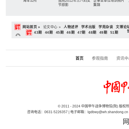
海军公所
我院2012年三八妇女
企事业单位培训照片
节掠影
集锦
网站首页 »
论文中心 »
人物述评
学术出版
学苑杂谈
文博论
43期
44期
45期
46期
47期
48期
49期
51期
首页
参观指南
资讯中
© 2011 - 2024 中国甲午战争博物馆(院) 版
咨询电话：0631-5226357 | 电子邮箱：lgdbwy@wh.shand