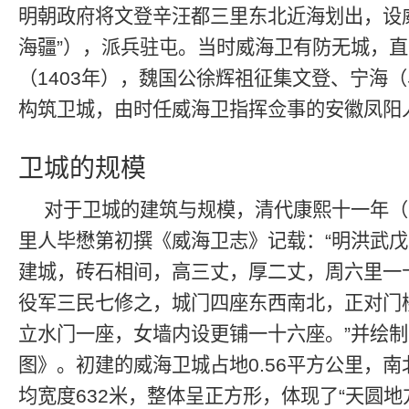
明朝政府将文登辛汪都三里东北近海划出，设
海疆”），派兵驻屯。当时威海卫有防无城，
（1403年），魏国公徐辉祖征集文登、宁海
构筑卫城，由时任威海卫指挥佥事的安徽凤阳
卫城的规模
对于卫城的建筑与规模，清代康熙十一年（1
里人毕懋第初撰《威海卫志》记载：“明洪武
建城，砖石相间，高三丈，厚二丈，周六里一
役军三民七修之，城门四座东西南北，正对门
立水门一座，女墙内设更铺一十六座。”并绘
图》。初建的威海卫城占地0.56平方公里，南
均宽度632米，整体呈正方形，体现了“天圆地