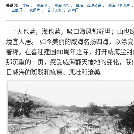
关键词：
倭寇
、
威海卫
、
威海卫志
、
威海卫管理公署
、
威海卫老照片
、
玄武门
、
老照片
、
苦节天褒
、
迎宣门
“天也蓝，海也蓝，吸口海风都舒坦；山也
境宜人居。”如今美丽的威海名扬四海，以漂
著称。在喜迎建国60周年之际，打开威海尘封
那沉重的一页，感受威海翻天覆地的变化，我
日威海的斑驳和疮痍、悲壮和沧桑。