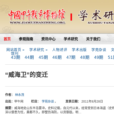
首页
参观指南
资讯中心
学术研究
关于我们
网站首页 »
学术研究 »
人物述评
学术出版
学苑杂谈
馆刊
43期
44期
45期
46期
47期
48期
49期
5
“威海卫”的变迁
作者：
林永茂
出处：
甲午网
栏目：
学苑杂谈
。
发表日期：
2011年8月28日
摘要：
威海地处山东半岛要冲。史料记载，自元代以来，经常受到日本海盗（史称
深以倭患为忧，奠都不久，即整饬海防，以资御敌。明…