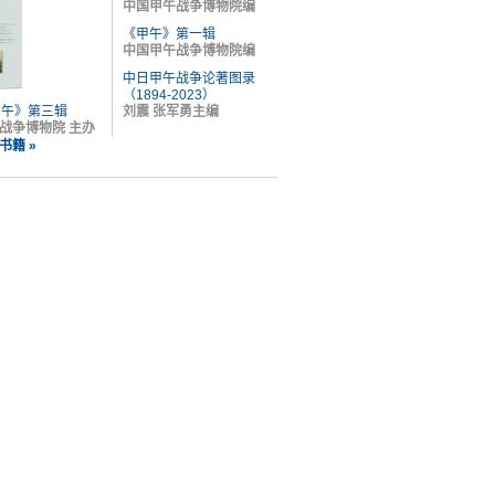
中国甲午战争博物院编
《甲午》第一辑
中国甲午战争博物院编
中日甲午战争论著图录
（1894-2023）
甲午》第三辑
刘震 张军勇主编
战争博物院 主办
书籍 »