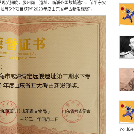
新发现奖揭晓，滕州岗上遗址、临淄齐国故城遗址、邹平东安
等5个项目获得“2020年度山东省考古新发现奖”。
心兄长弃