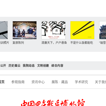
培训照片
复原陈列
清廉天下，户户悬鱼
不是什么饭都能吃
“瑞
务公开
历史烟云
我院动态
文明创建
综合内容
首页
参观指南
资讯中心
展陈 · 藏品
学术研究
关于我