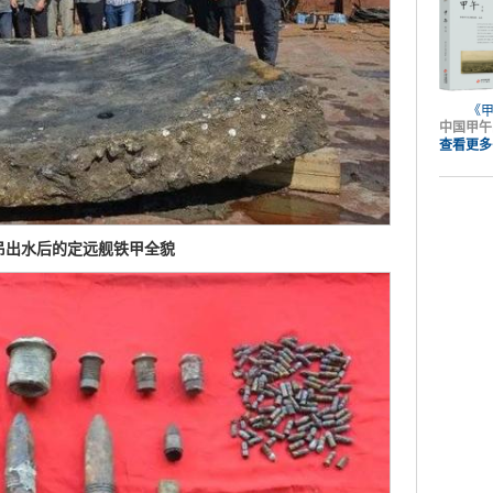
《
中国甲午
查看更多
吊出水后的定远舰铁甲全貌