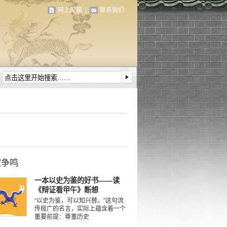
网上投稿
|
联系我们
家争鸣
一本以史为鉴的好书——读
《辩证看甲午》断想
“以史为鉴，可以知兴替。”这句流
传极广的名言，实际上蕴含着一个
重要前提：尊重历史