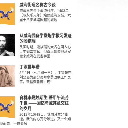
威海街道名称古今谈
威海早先是个海边村庄。1403年
（明永乐元年）始建威海卫城。六
里十八步城墙围起的城池
从威海武备学堂炮学教习发迹
的段褀瑞
民国时期，段祺瑞的大名在国人心
目中如雷贯耳，但真正知道他从安
徽来威海在武备学堂一
丁汝昌年谱
8月1日（七月初一日），丁提督在
刘公岛为部分员弁水勇改换工作之
事，致信龚鲁卿：现“
育桃李燃烛斯生 著甲午流芳
千世 ——回忆与戚其章交往
的岁月
2012年10月8日，惊闻其章兄仙
逝，我的内心万分难过。又一个知
我而去，一位著名