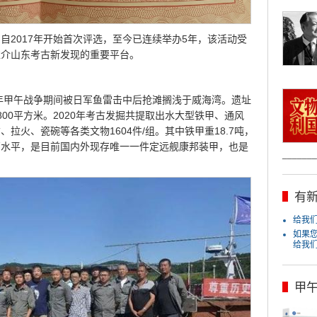
自2017年开始首次评选，至今已连续举办5年，该活动受
推介山东考古新发现的重要平台。
5年甲午战争期间被日军鱼雷击中后抢滩搁浅于威海湾。遗址
00平方米。2020年考古发掘共提取出水大型铁甲、通风
拉火、瓷碗等各类文物1604件/组。其中铁甲重18.7吨，
高水平，是目前国内外现存唯一一件定远舰康邦装甲，也是
_______
有新
给我们j
如果
给我
甲