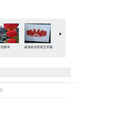
雪”迎新年
威海民间剪纸艺术展
宁夏岩画展
济远舰前双主炮及德
国克虏伯大炮
们