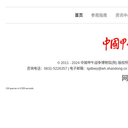
首页
参观指南
资讯中
© 2011 - 2024 中国甲午战争博物馆(院) 版
咨询电话：0631-5226357 | 电子邮箱：lgdbwy@wh.shand
134 queries in 0.209 seconds.