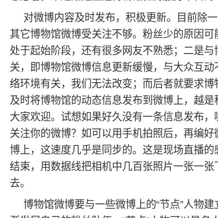
对微博内容及时发布，积极更新。目前除一
其它博物馆微博受关注不够。粉丝少的原因可
处于起始阶段，还有很多网友不熟悉；二是与
关，即博物馆微博信息更新缓慢，与大众互动
络环境有关，我们无法改变；而后者就要求博
及时将博物馆的动态信息发布到微博上，越是
大家欢迎。试想如果好久没有一条信息发布，哪
关注你的微博？如可以用手机拍照后，再编好
博上，这速度几乎是同步的。这是现场直播的
结束，用数据线把相机中几百张照片一张一张
去。
博物馆微博要与一些微博上的“节点”人物