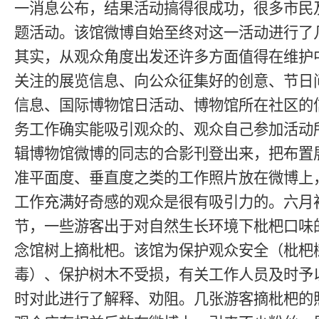
一消息公布，结果活动搞得很成功，很多市民
题活动。该馆微博自始至终对这一活动进行了
其实，从观众角度出发还许多方面值得在维护
关注的展览信息、向公众征集好的创意、节日
信息、国际博物馆日活动、博物馆所在社区的
务工作确实能吸引观众的、观众自己参加活动
辑博物馆微博的同志的合影刊登出来，把布置
准平面度、垂直度之类的工作照片放在微博上
工作充满好奇感的观众是很有吸引力的。六月
节，一些游客出于对自然生长环境下枇杷口味
念馆树上摘枇杷。该馆为保护观众安全（枇杷
毒）、保护树木不受损，有关工作人员及时予
时对此进行了解释、劝阻。几张游客摘枇杷的