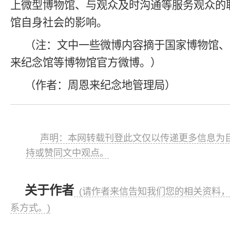
上微型博物馆、与观众及时沟通等服务观众的
馆自身社会的影响。
（注：文中一些微博内容摘于国家博物馆、
来纪念馆等博物馆官方微博。）
（作者：周恩来纪念地管理局）
声明：本网转载刊登此文仅以传递更多信息为目
持或赞同文中观点。
关于作者
(请作者来信告知我们您的相关资料，
系方式。)