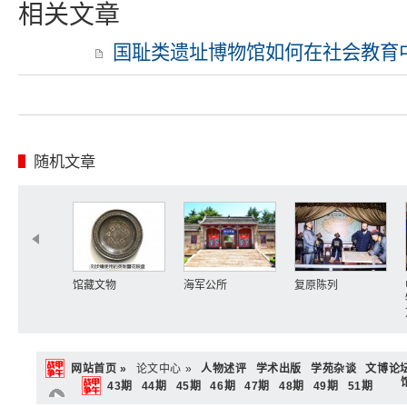
相关文章
国耻类遗址博物馆如何在社会教育
随机文章
馆藏文物
海军公所
复原陈列
网站首页 »
论文中心 »
人物述评
学术出版
学苑杂谈
文博论
43期
44期
45期
46期
47期
48期
49期
51期