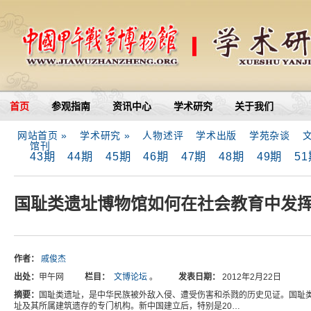
首页
参观指南
资讯中心
学术研究
关于我们
网站首页 »
学术研究 »
人物述评
学术出版
学苑杂谈
馆刊
43期
44期
45期
46期
47期
48期
49期
5
国耻类遗址博物馆如何在社会教育中发
作者：
戚俊杰
出处：
甲午网
栏目：
文博论坛
。
发表日期：
2012年2月22日
摘要：
国耻类遗址，是中华民族被外敌入侵、遭受伤害和杀戮的历史见证。国耻
址及其所属建筑遗存的专门机构。新中国建立后，特别是20…