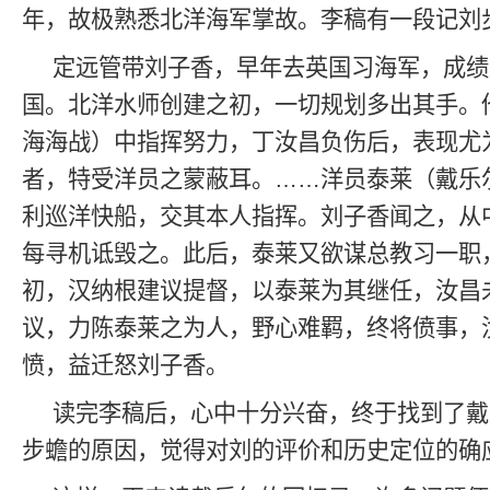
年，故极熟悉北洋海军掌故。李稿有一段记刘
定远管带刘子香，早年去英国习海军，成绩
国。北洋水师创建之初，一切规划多出其手。
海海战）中指挥努力，丁汝昌负伤后，表现尤
者，特受洋员之蒙蔽耳。……洋员泰莱（戴乐
利巡洋快船，交其本人指挥。刘子香闻之，从
每寻机诋毁之。此后，泰莱又欲谋总教习一职
初，汉纳根建议提督，以泰莱为其继任，汝昌
议，力陈泰莱之为人，野心难羁，终将偾事，
愤，益迁怒刘子香。
读完李稿后，心中十分兴奋，终于找到了戴
步蟾的原因，觉得对刘的评价和历史定位的确