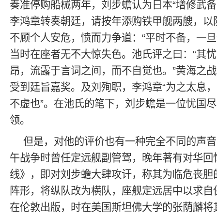
奏准停购船械两年，刘步蟾认为日本“增修武备
李鸿章转奏朝廷，请按年添购铁甲舰两艘，以
不顾个人安危，愤而力争道：“平时不备，一旦
当时在座者无不大惊失色。池氏评之曰：“其
昂，流露于言词之间，而不自觉也。”黄海之
受到廷旨嘉奖。及刘殉职，李鸿章“为之太息
不虚也”。在池氏的笔下，刘步蟾是一位忧国
领。
但是，对他的评价也有一种完全不同的声音
午战争时曾任定远舰副管驾，晚年著有对华回
线》，即对刘步蟾大肆攻讦，称其为临危丧胆
阵形，将纵队改为横队，座舰定远居中以求自保
在伦敦出版，时在美国斯坦佛大学的张荫麟将