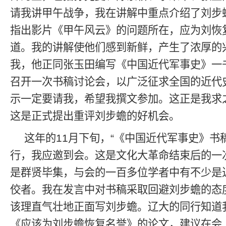
请我讲甲午战争，我在讲解中重点介绍了刘步
指出影片《甲午风云》的问题所在，应为刘恢
道。我的讲解使他们感到新鲜，产生了浓厚的
我，他正同张玉田编写《中国近代军事史》一
召开一次书稿讨论会，以广泛征求全国的近代
示一定要请我，希望我撰文参加。这正是我求
这是正式提出重评刘步蟾的好机会。
这年的11月下旬，“《中国近代军事史》书
行，我应邀到会。这是文化大革命结束后的一
是群贤毕集，与会的一百多位学者中有不少是
佼者。我在发言中对书稿采取回避刘步蟾的态
该理直气壮地正面写刘步蟾。辽大的同行知道
《应该为刘步蟾恢复名誉》的论文，建议在会