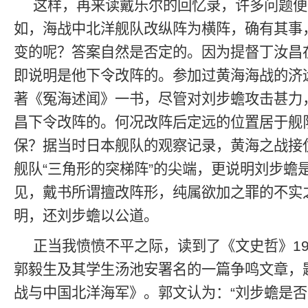
这样，再来读戴乐尔的回忆录，许多问题便
如，海战中北洋舰队改纵阵为横阵，确有其事
变的呢？答案自然是否定的。因为提督丁汝昌
即说明是他下令改阵的。参加过黄海海战的济
著《冤海述闻》一书，尽管对刘步蟾攻击甚力
昌下令改阵的。何况改阵后定远的位置居于舰
保？据当时日本舰队的观察记录，黄海之战接
舰队“三角形的突梯阵”的尖端，更说明刘步蟾
见，戴书所谓擅改阵形，纯属欲加之罪的不实
明，还刘步蟾以公道。
正当我愤愤不平之际，读到了《文史哲》19
郭毅生及其学生汤池安署名的一篇争鸣文章，
战与中国北洋海军》。郭文认为：“刘步蟾是