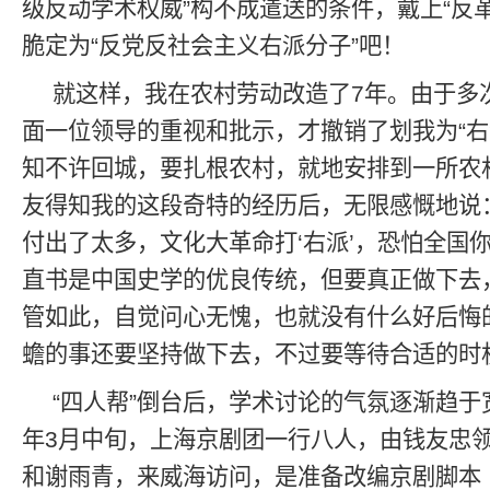
级反动学术权威”构不成遣送的条件，戴上“反
脆定为“反党反社会主义右派分子”吧！
就这样，我在农村劳动改造了7年。由于多
面一位领导的重视和批示，才撤销了划我为“右
知不许回城，要扎根农村，就地安排到一所农
友得知我的这段奇特的经历后，无限感慨地说
付出了太多，文化大革命打‘右派’，恐怕全国
直书是中国史学的优良传统，但要真正做下去
管如此，自觉问心无愧，也就没有什么好后悔
蟾的事还要坚持做下去，不过要等待合适的时
“四人帮”倒台后，学术讨论的气氛逐渐趋于宽
年3月中旬，上海京剧团一行八人，由钱友忠
和谢雨青，来威海访问，是准备改编京剧脚本