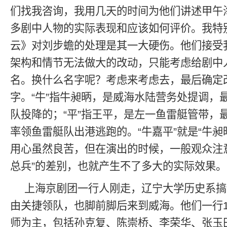
们找我咨询，我用几天的时间为他们讲述甲午
多剧中人物的实际表现和应该如何评价。我特
云》对刘步蟾的处理是其一大硬伤。他们接受
架构和情节无法做大的改动，只能考虑给剧中
名。换什么名字呢？考虑来考虑去，最后确定改
字。“牛”指牛昶昞，是威海水陆营务处提调，
队投降的；“平”指王平，是左一鱼雷艇管带，
率领鱼雷艇队出港逃跑的。“牛嘉平”就是“牛昶昞
用心虽然良苦，但在演出的时候，一般观众注意
总兵”的差别，也就产生不了多大的实际效果。
上海京剧团一行人刚走，辽宁大学历史系搞
由关捷领队，也脚前脚后来到威海。他们一行1
师为主，包括孙克复、陈崇桥、李荣华、张玉