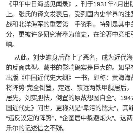
《甲午中日海战见闻录》，刊于1931年4月
上。张氏的译文发表后，受到国内史学界的注
战和北洋海军的重要第一手资料。特别是其中
分，更被许多研究者奉为信史，在论著中竞相
响。
从此，刘步蟾身后背上了恶名，成为近代海
的反面典型。戴书的影响确实是巨大的。如早在
出版《中国近代史大纲》一书，即称：黄海海
将阵势“完全倒置，定远、镇远两铁甲舰居后
居先。刘实胆怯，倒置的原故想图自全”。194
国近代史》问世，更称刘是“卑污的懦夫”，其
“违反议定的阵势”，“企图居中躲避炮火”。这
乐尔的记述信之不疑。