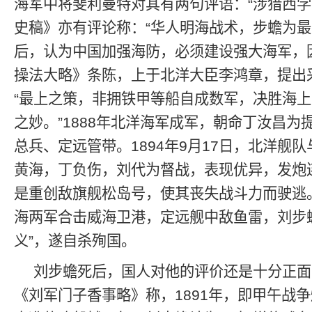
海军中将斐利曼特对其有两句评语：“涉猎西学
史稿》亦有评论称：“华人明海战术，步蟾为最先
后，认为中国加强海防，必须建设强大海军，
操法大略》条陈，上于北洋大臣李鸿章，提出
“最上之策，非拥铁甲等船自成数军，决胜海
之妙。”1888年北洋海军成军，朝命丁汝昌为
总兵、定远管带。1894年9月17日，北洋舰
黄海，丁负伤，刘代为督战，表现优异，发炮
是重创敌旗舰松岛号，使其丧失战斗力而驶逃
海两军合击威海卫港，定远舰中敌鱼雷，刘步
义”，遂自杀殉国。
刘步蟾死后，国人对他的评价还是十分正面
《刘军门子香事略》称，1891年，即甲午战