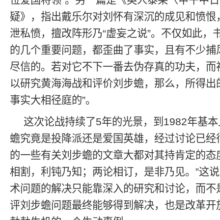
位爱国将领”。另一篇是《英人泰莱〈甲午中
疑》，指出戴乐尔对刘怀有深沉的成见和愤恨
泄私愤，擅改阵形乃“虚妄之说”。不仅如此，
的几个重要问题，都歪曲了事实，且有不少捕
尽信的。若对它不下一番去伪存真的功夫，而
以研究黄海海战和评价刘步蟾，那么，所得出
事实大相径庭的”。
这次论战持续了5年的光景，到1982年基
蟾究竟是投降派还是爱国英雄，经过讨论已经
的一些有关刘步蟾的文章大都对其持肯定的态
相割，利钝乃知；两论相订，是非乃见。”这
术问题的解决只能靠深入的研究和讨论，而不
评刘步蟾问题最终能够得到解决，也是改革开