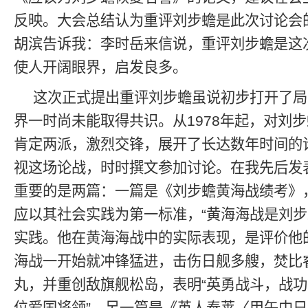
反映。大会总结认为重评刘步蟾是此次讨论会
胡滨告诉我：李时岳来信说，重评刘步蟾是这
使人开阔眼界，启发良多。
这次正式提出重评刘步蟾虽说初步打开了局
界一时尚未能取得共识。从1978年起，对刘
肯定两派，激烈交锋，展开了长达数年时间的
视这场论战，时时撰文参加讨论。在我先后发
重要的是两篇：一篇是《刘步蟾黄海战绩考》
应以其社会实践为第一标准，“黄海海战是刘
实践。他在黄海海战中的实际表现，是评价他
海战一开始就冲锋猛进，击伤日舰多艘，焚比
丸，并重创敌旗舰松岛，表明“英勇战斗，战