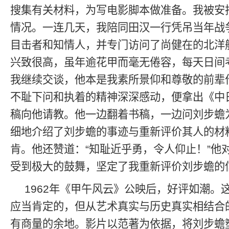
搜集有关材料，为写电影脚本做准备。我被安
情况。一连几天，我陪同田汉一行凭吊当年战
目击者和知情人，并专门访问了尚健在的北洋
兴致很高，虽年逾花甲而毫无倦容，每天日间
我继续交谈，他本是我素所景仰和尊敬的前辈
不耻下问和执着的精神深深感动，便拿出《中
稿向他请教。他一边翻着书稿，一边问刘步蟾
细地介绍了刘步蟾的事迹与重新评价其人的材
肯。他还赞道：“知耻近乎勇，令人仰止！”他
受到极大的鼓舞，坚定了我重新评价刘步蟾的
1962年《甲午风云》公映后，好评如潮。
应当肯定的，但从艺术真实与历史真实相结合
有商量的余地。影片以范著为依据，将刘步蟾