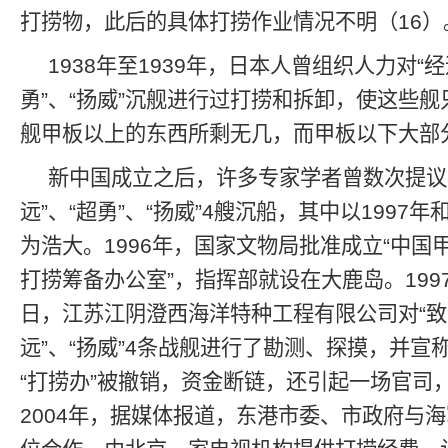
打捞物，此后的具体打捞作业情况不明（16）
1938年至1939年，日本人曾组织人力对“经
勇”、“扬威”沉舰进行过打捞和拆卸，使这些
舰甲板以上的东西所剩无几，而甲板以下大部
新中国成立之后，许多专家学者曾数次提议打
远”、“超勇”、“扬威”4艘沉船，其中以1997年
为浩大。1996年，国家文物局批准成立“中国
打捞筹备办公室”，指挥部就设在大鹿岛。1997
日，江苏江阴澄西海洋特种工程有限公司对“致远
远”、“扬威”4条战舰进行了勘测、探摸，并宣
“打捞办”被撤销，资金断链，还引起一场官司
2004年，据媒体报道，东港市委、市政府与