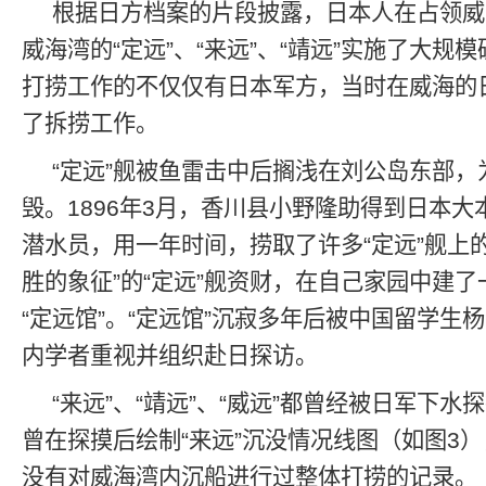
根据日方档案的片段披露，日本人在占领威
威海湾的“定远”、“来远”、“靖远”实施了大规
打捞工作的不仅仅有日本军方，当时在威海的
了拆捞工作。
“定远”舰被鱼雷击中后搁浅在刘公岛东部，
毁。1896年3月，香川县小野隆助得到日本
潜水员，用一年时间，捞取了许多“定远”舰上
胜的象征”的“定远”舰资财，在自己家园中建
“定远馆”。“定远馆”沉寂多年后被中国留学生
内学者重视并组织赴日探访。
“来远”、“靖远”、“威远”都曾经被日军下
曾在探摸后绘制“来远”沉没情况线图（如图3
没有对威海湾内沉船进行过整体打捞的记录。