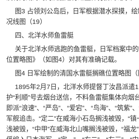
图3 占领刘公岛后，日军根据潜水探摸，
况线图（19）
四、北洋水师鱼雷艇
关于北洋水师逃跑的鱼雷艇，日军档案中的
位置略图》（如图4）对其有准确记载。
图4 日军绘制的清国水雷艇搁礁位置略图
1895年2月7日，北洋水师提督丁汝昌派遣
护“利顺”号去烟台送信，不料鱼雷艇集体向烟
即派“浪速”、“严岛”、“爱宕”、“鸟海”、“筑紫”、
军舰追击。“定二”在威海小石岛搁浅被毁，“镇
浅被毁，“中甲”在威海北山嘴搁浅被毁，“福龙”、