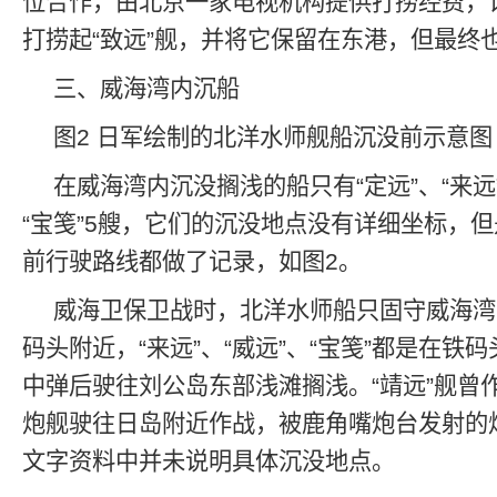
位合作，由北京一家电视机构提供打捞经费，计
打捞起“致远”舰，并将它保留在东港，但最终
三、威海湾内沉船
图2 日军绘制的北洋水师舰船沉没前示意
在威海湾内沉没搁浅的船只有“定远”、“来远”
“宝笺”5艘，它们的沉没地点没有详细坐标，
前行驶路线都做了记录，如图2。
威海卫保卫战时，北洋水师船只固守威海湾
码头附近，“来远”、“威远”、“宝笺”都是在铁
中弹后驶往刘公岛东部浅滩搁浅。“靖远”舰曾作
炮舰驶往日岛附近作战，被鹿角嘴炮台发射的炮
文字资料中并未说明具体沉没地点。