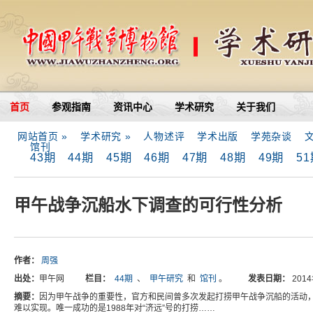
首页
参观指南
资讯中心
学术研究
关于我们
网站首页 »
学术研究 »
人物述评
学术出版
学苑杂谈
馆刊
43期
44期
45期
46期
47期
48期
49期
5
甲午战争沉船水下调查的可行性分析
作者：
周强
出处：
甲午网
栏目：
44期
、
甲午研究
和
馆刊
。
发表日期：
201
摘要：
因为甲午战争的重要性，官方和民间曾多次发起打捞甲午战争沉船的活动
难以实现。唯一成功的是1988年对“济远”号的打捞……