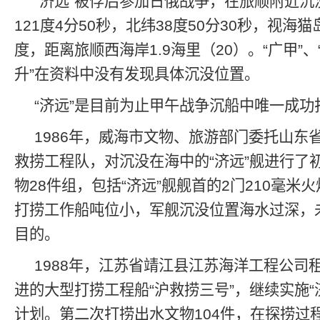
“济远”被俘后参加日俄战争，在旅顺附近
121度4分50秒，北纬38度50分30秒，视海猫
度，距离旅顺西海岸1.9海里（20）。“广甲”、“
升”在资料中没有发现具体沉没位置。
“济远”是目前为止甲午战争沉船中唯一成
1986年，威海市文物、旅游部门委托山东
救捞工程队，对沉没在海中的“济远”舰进行了
物28件组，包括“济远”舰舰首的2门210毫米
打捞工作船吨位小，军舰沉没位置海水过深，
目的。
1988年，江苏省靖江县江苏海洋工程公司
进的大型打捞工程船“沪救捞三号”，继续实施“
计划。第二次打捞出水文物104件，在探捞过程