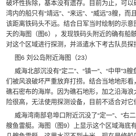
破坏性拆除，基本没有遗存。目前为止，可以
湾内的船只有“靖远”、“来远”、“威远”3艘，
该距离铁码头不远。结合日军当时绘制的示意
天的海图（图6），发现铁码头附近的确有船骸
对这个区域进行探测，并派遣水下考古队员探
图6 刘公岛附近海图（23）
威海北部沉没有“定二”、“镇一”、“中甲”3
们被风浪破坏严重放弃打捞。结合当地地形看
礁石密布的海岸。因为礁石地形，加之沿海浪
险很高，无法使用探测设备，目前不适合对它
威海湾南部皂埠口附近沉没了“定一”、“右二”、
艘鱼雷艇。海图（图9）上显示这个区域海底