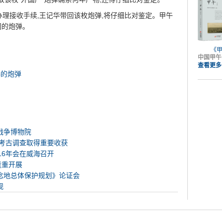
办理接收手续,王记华带回该枚炮弹,将仔细比对鉴定。甲午
间的炮弹。
《
中国甲午
查看更多
爆的炮弹
战争博物院
下考古调查取得重要收获
16年会在威海召开
隆重开展
念地总体保护规划》论证会
观