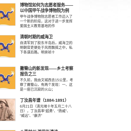
博物馆如何为志愿者服务——
以中国甲午战争博物院为例
甲午战争博物院志愿者工作迈入了
一个新的阶段，这对于进一步发挥
爱国主义教育基地的作
清朝时期的威海卫
自清军到了胶东半岛后，威海卫的
明朝官吏便处于风雨飘摇之中，私
下各谋后路。明崇祯十
撇篲山的新发现——乡土考察
报告之三
不久前，我由文城西去15公里，考
察了撇篲山，有两个发现：一、这
是一座已沉寂的火山；
丁汝昌年谱（1884-1891）
6月21日（清光绪十年五月二十八
日），丁汝昌率“超勇”、“扬威”、
“威远”、“康济”