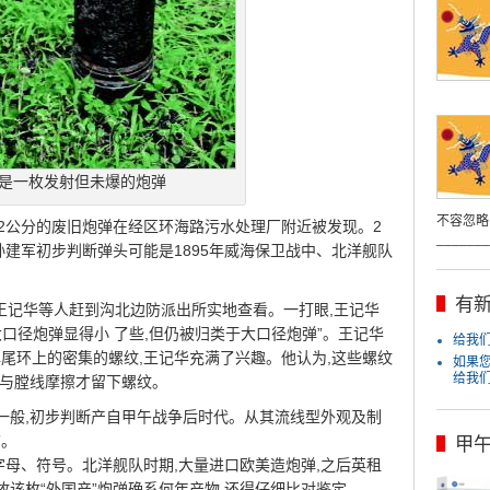
是一枚发射但未爆的炮弹
不容忽略
约12公分的废旧炮弹在经区环海路污水处理厂附近被发现。2
_______
孙建军初步判断弹头可能是1895年威海保卫战中、北洋舰队
有新
长王记华等人赶到沟北边防派出所实地查看。一打眼,王记华
大口径炮弹显得小 了些,但仍被归类于大口径炮弹”。王记华
给我们j
尾环上的密集的螺纹,王记华充满了兴趣。他认为,这些螺纹
如果
给我
环与膛线摩擦才留下螺纹。
度一般,初步判断产自甲午战争后时代。从其流线型外观及制
”。
甲
字母、符号。北洋舰队时期,大量进口欧美造炮弹,之后英租
故该枚“外国产”炮弹确系何年产物,还得仔细比对鉴定。