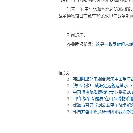
当天上午,甲午馆和沟北边防派出所
战争博物馆目前藏有30余枚甲午战争期
新闻追踪：
齐鲁晚报新闻：
这是一枚发射但未
相关文章
韩国阿里郎电视台聚焦中国甲午
铁甲出水！ 威海定远舰遗址​水
中国博协航海博物馆专业委员20
“甲午战争专题展”在山东博物馆
威海市召开《刘公岛甲午战争纪
韩国井邑市议会研修团来我院参