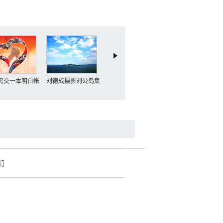
民交一本明白帐
刘德成摄影刘公岛集
龙王庙和戏楼
刘公岛俯瞰景色
们