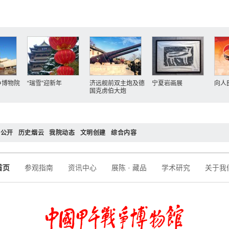
争博物院
“瑞雪”迎新年
济远舰前双主炮及德
宁夏岩画展
向人
国克虏伯大炮
务公开
历史烟云
我院动态
文明创建
综合内容
首页
参观指南
资讯中心
展陈 · 藏品
学术研究
关于我