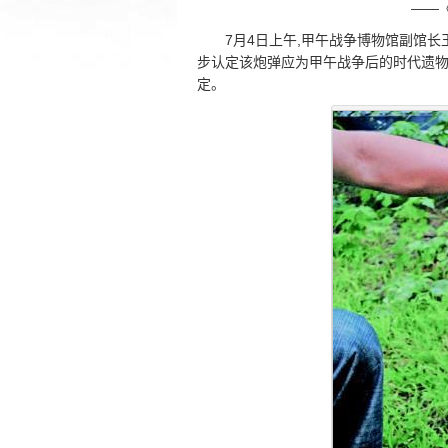
——
7月4日上午,甲午战争博物馆副馆
步认定该炮弹应为甲午战争后的时代遗物
定。