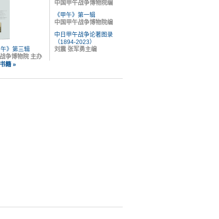
中国甲午战争博物院编
《甲午》第一辑
中国甲午战争博物院编
中日甲午战争论著图录
（1894-2023）
甲午》第三辑
刘震 张军勇主编
战争博物院 主办
书籍 »