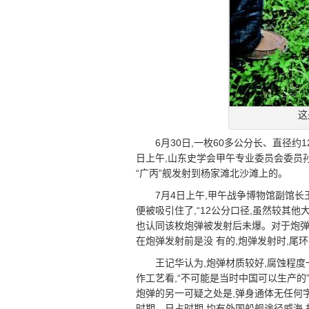
这
6月30日,一枚60多公分长、直径
日上午,山东史学会甲午专业委员会委员
“广丙”舰发射到杨家滩北沙滩上的。
7月4日上午,甲午战争博物馆副馆
便被吸引住了,“12公分口径,虽然较其他
也认同该枚炮弹被发射后未爆。对于炮弹
在炮弹发射前是没 有的,炮弹发射时,尾
王记华认为,炮弹材质较好,腐蚀程
作工艺看,“不可能是当时中国可以生产的
炮弹的另一可疑之处是,弹身通体无任何
时期、日占时期,均有外国船舰途径威海,