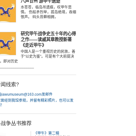
八声甘州 游甲午遗迹
水苍苍，临岛吊遗痕，叹甲午悲
情。 伤船矛烈举，孤岛绝境，吞烟
恨声。 码头苔藓相拥，
研究甲午战争史五十年的心得
之作——读戚其章教授新著
《走近甲午》
中国人是一个重视历史的民族，善
于“以史为鉴”。可是有个大前提决
，即对历史
________________
闻线索?
iawumuseum@163.com发邮件
您曾经到我馆参观，并留有精彩照片，也可以发
们！
午战争丛书推荐
《甲午》第二辑