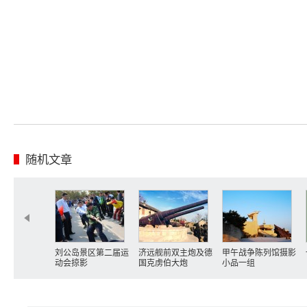
随机文章
刘公岛景区第二届运
济远舰前双主炮及德
甲午战争陈列馆摄影
动会掠影
国克虏伯大炮
小品一组