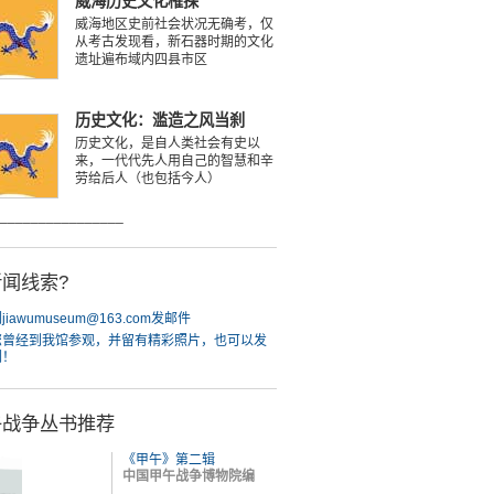
威海历史文化榷探
威海地区史前社会状况无确考，仅
从考古发现看，新石器时期的文化
遗址遍布域内四县市区
历史文化：滥造之风当刹
历史文化，是自人类社会有史以
来，一代代先人用自己的智慧和辛
劳给后人（也包括今人）
________________
闻线索?
iawumuseum@163.com发邮件
您曾经到我馆参观，并留有精彩照片，也可以发
们！
午战争丛书推荐
《甲午》第二辑
中国甲午战争博物院编