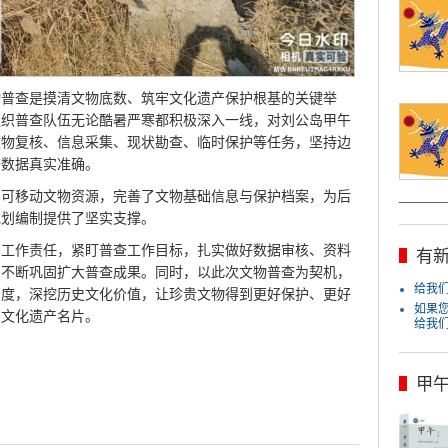
物普查是摸清文物底数、筑牢文化遗产保护根基的关键举
组织普查队伍无论酷暑严寒都积极深入一线，对刘公岛甲午
文物复核、信息采集、现状勘查、临时保护等任务，坚持边
查数据真实准确。
不可移动文物资源，完善了文物基础信息与保护档案，为后
_______
规划编制提供了坚实支撑。
实工作责任，紧盯普查工作目标，扎实做好数据审核、资料
有新
，不断巩固扩大普查成果。同时，以此次文物普查为契机，
给我们j
力度，深挖历史文化价值，让珍贵文物得到更好保护、更好
如果
史文化遗产名片。
给我
甲