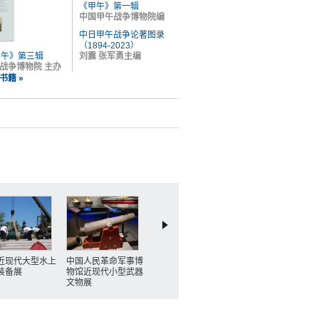
《甲午》第一辑
中国甲午战争博物院编
中日甲午战争论著图录
（1894-2023）
甲午》第三辑
刘震 张军勇主编
战争博物院 主办
书籍 »
近现代大型水上
中国人民革命军事博
甲午战争纪念地刘公
“瑞雪”迎新年
装备展
物馆近现代小型武器
岛
文物展