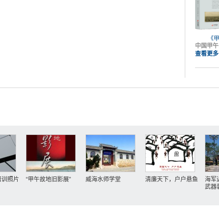
《
中国甲午
查看更多
培训照片
“甲午故地旧影展”
威海水师学堂
清廉天下，户户悬鱼
海军
武器