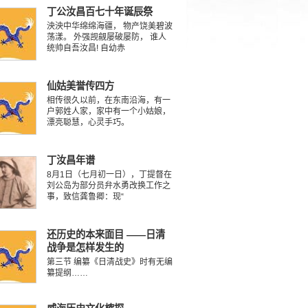
丁公汝昌百七十年诞辰祭
泱泱中华绵绵海疆， 物产饶美碧波
荡漾。 外强觊觎屡破屡防， 谁人
统帅自吾汝昌! 自幼赤
仙姑美誉传四方
相传很久以前，在东南沿海，有一
户郭姓人家，家中有一个小姑娘，
漂亮聪慧，心灵手巧。
丁汝昌年谱
8月1日（七月初一日），丁提督在
刘公岛为部分员弁水勇改换工作之
事，致信龚鲁卿：现“
还历史的本来面目 ——日清
战争是怎样发生的
第三节 编纂《日清战史》时有无编
纂提纲……