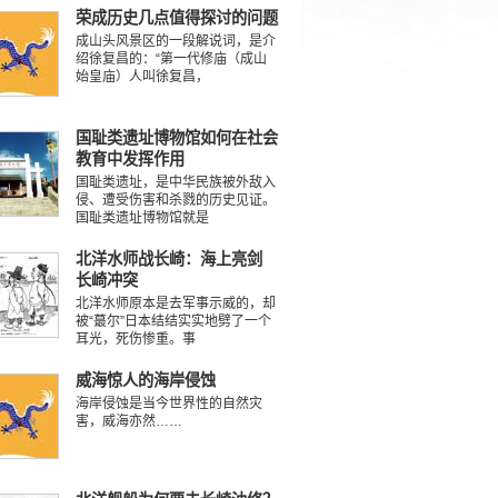
荣成历史几点值得探讨的问题
成山头风景区的一段解说词，是介
绍徐复昌的：“第一代修庙（成山
始皇庙）人叫徐复昌，
国耻类遗址博物馆如何在社会
教育中发挥作用
国耻类遗址，是中华民族被外敌入
侵、遭受伤害和杀戮的历史见证。
国耻类遗址博物馆就是
北洋水师战长崎：海上亮剑
长崎冲突
北洋水师原本是去军事示威的，却
被“蕞尔”日本结结实实地劈了一个
耳光，死伤惨重。事
威海惊人的海岸侵蚀
海岸侵蚀是当今世界性的自然灾
害，威海亦然……