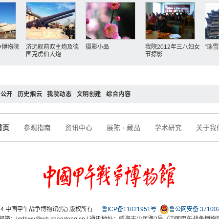
争博物院
济远舰前双主炮及德
摄影小品
我院2012年三八妇女
“瑞
国克虏伯大炮
节掠影
务公开
历史烟云
我院动态
文明创建
综合内容
首页
参观指南
资讯中心
展陈 · 藏品
学术研究
关于我
 2024 中国甲午战争博物馆(院) 版权所有.
鲁ICP备11021951号
鲁公网安备 371002
电子邮箱：lgdbwy@wh.shandong.cn | 通讯地址：威海市少年路2号（中国甲午战争博