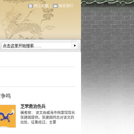
网上投稿
|
联系我们
家争鸣
芝罘救治伤兵
编者按： 该文由威海市档案馆馆长
张建国提供。张建国同志对该文的
出处、征集经过、主要