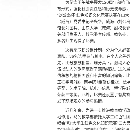
为纪念甲午战争爆发120周年和抗
育形式，强化社会责任感和历史使命感，
“刘公岛杯”红色知识文化竞赛决赛在山
（威海）党委书记仝兴华，威海市刘公
馆长刘国兵、山东大学（威海）副校长
关部门负责人，校党委宣传部、教务处
多名师生观看了比赛。
决赛采取积分累计制，分为个人必答
表队、36名选手参与其中。在个人必答
先，比分旗鼓相当、难分高下。激动人
伍以动人的歌声赢得了满场喝彩。进入
信积极的精神面貌和丰富的知识储备，比
工程学院2组、商学院1组斩获桂冠；法
等奖，艺术学院、机电与信息工程学院1
荣获三等奖。此外，比赛还设置了有奖
发了现场观众的参与热情。
近几年来，为进一步推进教育教学
地作用，马列教学部依托大学生红色社团
唱会”和“大学生红色文化知识竞赛”三
办“阳光支教”、“时事辩论赛”、“诗歌朗