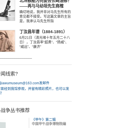
北洋舰船为何要去长崎油修？
——再与马幼垣先生商榷
确切地说，我并非对马先生所有的
意见都不接受。写这篇文章的主旨
是，我承认马先生所指
丁汝昌年谱（1884-1891）
6月21日（清光绪十年五月二十八
日），丁汝昌率“超勇”、“扬威”、
“威远”、“康济”
________________
闻线索?
iawumuseum@163.com发邮件
您曾经到我馆参观，并留有精彩照片，也可以发
们！
午战争丛书推荐
《甲午》第二辑
中国甲午战争博物院编