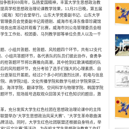
日战争胜利69周年，弘扬爱国精神，丰富大学生思想政治教
提高学校思想政治理论课教学效果，11月21日晚，第五届
大（威海）知行会堂举行。山东大学党委副书记、山东大学
岛管理委员会党委副书记周德刚、威海市毛泽东像章珍藏馆
郭培良出席活动并观看了比赛，威海市刘公岛管理委员会相
、学生工作处、校团委、马列教学部等单位负责人以及一千
题、小组共答题、抢答题、风险题四个环节，共有12支代
题、小组共答题环节，各代表队的队员们彼此协作，奋勇争
心的抢答题环节将比赛推向高潮，其中抢到红歌演唱题的队
最后的风险题环节，充分考验了选手们强大的心理素质、自
分逐渐拉开差距。经过2个多小时的激烈比拼，机电与信息
学院、商学院2组、文化传播学院和数学与统计学院荣获二
组、海洋学院、翻译学院、空间科学与物理学院、韩国学院
答题环节，现场摇号选取观众回答关于红色知识的题目，激
改革，充分发挥大学生红色社团在思想政治理论课中的主阵
联盟举办“大学生思想政治风采大赛”、“大学生革命歌曲演
大品牌活动。同时，大学生红色社团联盟还根据自身特点，举
诵”和“征文比赛”等活动，为在校大学生思想政治教育工作打