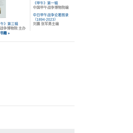
《甲午》第一辑
中国甲午战争博物院编
中日甲午战争论著图录
（1894-2023）
甲午》第三辑
刘震 张军勇主编
战争博物院 主办
书籍 »