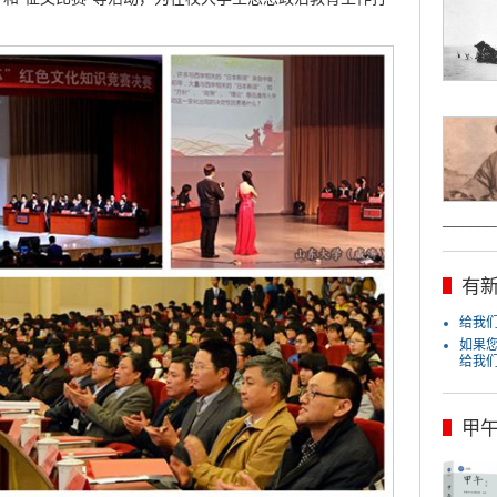
_______
有新
给我们j
如果
给我
甲