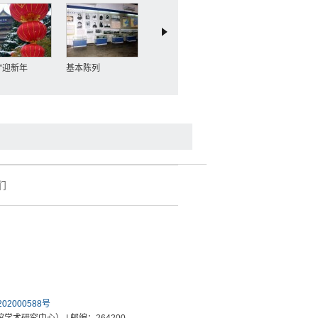
雪”迎新年
基本陈列
刘德成摄影刘公岛集
威海民间剪纸艺术展
们
02000588号
物馆学术研究中心） | 邮编：264200