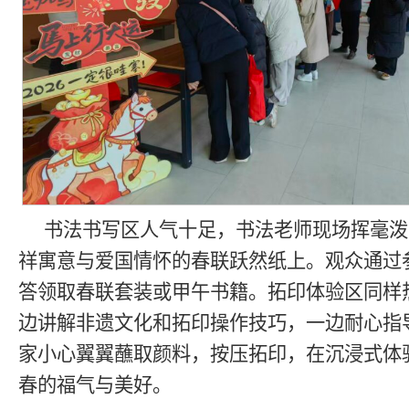
书法书写区人气十足，书法老师现场挥毫泼
祥寓意与爱国情怀的春联跃然纸上。观众通过
答领取春联套装或甲午书籍。拓印体验区同样
边讲解非遗文化和拓印操作技巧，一边耐心指
家小心翼翼蘸取颜料，按压拓印，在沉浸式体
春的福气与美好。