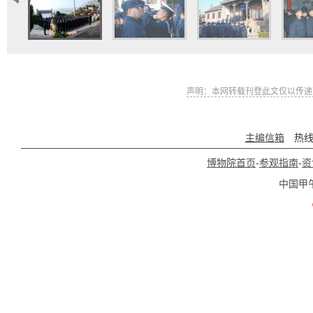
声明：本网转载刊登此文仅以传递
主编信箱
热线:0
博物院首页
-
参观指南
-
资
中国甲