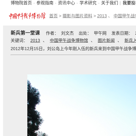
博物院首页
-
参观指南
-
资讯中心
-
学术研究
-
关于我们
|
我要投
首页
>
摄影与图片资料
>
2013
、
中国甲午战
新兵第一堂课
作者： 刘文杰 出处： 甲午网 发表日期： 2
关键词：
2013
、
中国甲午战争博物馆
、
图片新闻
、
新兵
2012年12月15日，刘公岛上今年刚入伍的新兵来到中国甲午战